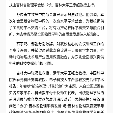
式由吉林省物理学会秘书长、吉林大学王彦超教授主持。
孙俊奇在致辞中向与会嘉宾表示热烈欢迎。他强调，本
次年会是我省物理学界的一次高水平学术盛会，为我校提供
了宝贵的学术交流平台，将有力推动校际学科交叉与融合创
新，为吉林省乃至全国物理学科的高质量发展注入新动能。
韩宇鸿、邹勃分别致辞，对我校精心的会议组织工作给
予高度评价，并希望通过此次会议进一步凝聚学术力量，推
动前沿物理技术与产业应用深度融合，为东北全面振兴提供
坚实的科技支撑和创新引擎。
吉林大学张汉壮教授、清华大学王钰言教授、中国科学
院长春光机所刘雷教授、电子科技大学严鹏教授先后作学术
报告；年会以“前沿物理与科技创新”为主题，来自全国近百名
知名专家学者、科研教学骨干及师生代表，围绕物理学科的
前沿进展与教育发展趋势展开深度对话与思想碰撞；会议期
间还举办了“吉林省物理学科发展”与“吉林省物理教育变革与
政策解读”两场高端圆桌会议，集聚众智为我省物理学科创新