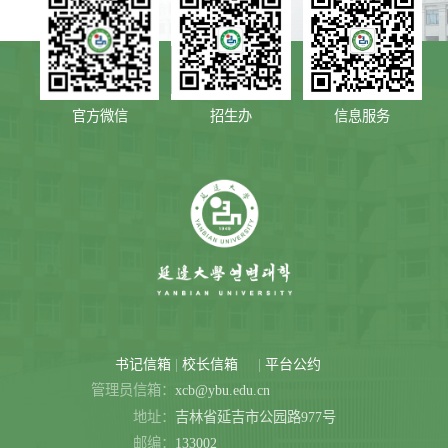
官方微信
招生办
信息服务
|
|
书记信箱
校长信箱
平台公约
管理员信箱：
xcb@ybu.edu.cn
地址：
吉林省延吉市公园路977号
邮编：
133002