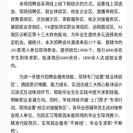
本场招聘会采用线上线下相结合的方式，设置线上双选
会、现场招聘区、就业体验区、校友企业区、直播带岗区、
政策查阅区、文创展示区、茶歇服务区、校企对接服务区、
基层就业咨询区、VR虚拟现实职业体验区、远程面试区、AI
简历诊断区等十三大特色板块，为毕业生提供多元选择和充
足机会。据统计，本次招聘会共邀请来自15个省、直辖市的
201家用人单位现场参会，提供岗位13096个，吸引4000余名
学生到场求职，投递简历6000余份，1800余人达成就业意
向。
为进一步提升招聘会服务效能，现场专门设置“就业体验
区”，围绕意识唤醒、能力成长、实战达成三大核心板块设计
沉浸式互动体验环节，帮助毕业生在实践中提升求职技能、
明晰职业发展方向。同时，学校持续开展“上门荐才”专项行
动，现场设置“校企对接服务区”，各毕业班辅导员主动对接参
会用人单位，为因实习等原因未能到场的毕业生现场推介、
精准代投简历，实现就业服务“不掉线”、毕业生求职“不断
档”。