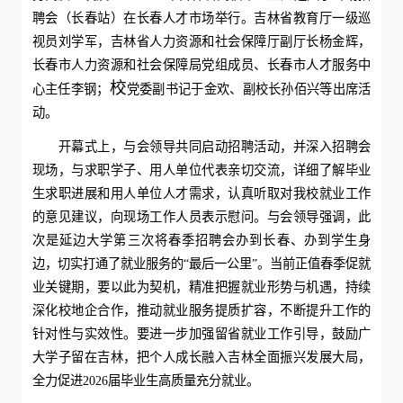
聘会（长春站）在长春人才市场举行。吉林省教育厅一级巡
视员刘学军，吉林省人力资源和社会保障厅副厅长杨金辉，
长春市人力资源和社会保障局党组成员、长春市人才服务中
校
心主任李钢；
党委副书记于金欢、副校长孙佰兴等出席活
动。
开幕式上，与会领导共同启动招聘活动，并深入招聘会
现场，与求职学子、用人单位代表亲切交流，详细了解毕业
生求职进展和用人单位人才需求，认真听取对我校就业工作
的意见建议，向现场工作人员表示慰问。与会领导强调，此
次是延边大学第三次将春季招聘会办到长春、办到学生身
边，切实打通了就业服务的“最后一公里”。当前正值春季促就
业关键期，要以此为契机，精准把握就业形势与机遇，持续
深化校地企合作，推动就业服务提质扩容，不断提升工作的
针对性与实效性。要进一步加强留省就业工作引导，鼓励广
大学子留在吉林，把个人成长融入吉林全面振兴发展大局，
全力促进2026届毕业生高质量充分就业。