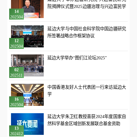
院揭牌仪式暨2025边疆治理与兴边富民学
14
术研讨会
202504
延边大学与中国社会科学院中国边疆研究
所签署战略合作框架协议
12
202504
延边大学举办“图们江论坛2025”
02
202511
中国香港友好人士代表团一行来访延边大
学
16
202504
延边大学朱卫红教授喜获2024年度国家自
然科学基金区域创新发展联合基金资助
13
202412