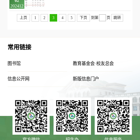
02
202412
上页
1
2
3
4
5
下页
到第
页
跳转
常用链接
图书馆
教育基金会·校友总会
信息公开网
新版信息门户
官方微信
招生办
信息服务